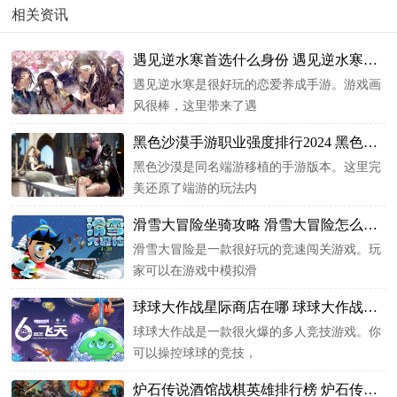
相关资讯
遇见逆水寒首选什么身份 遇见逆水寒奇物获得
遇见逆水寒是很好玩的恋爱养成手游。游戏画
风很棒，这里带来了遇
黑色沙漠手游职业强度排行2024 黑色沙漠怎么
黑色沙漠是同名端游移植的手游版本。这里完
美还原了端游的玩法内
滑雪大冒险坐骑攻略 滑雪大冒险怎么解锁地图
滑雪大冒险是一款很好玩的竞速闯关游戏。玩
家可以在游戏中模拟滑
球球大作战星际商店在哪 球球大作战怎么送皮
球球大作战是一款很火爆的多人竞技游戏。你
可以操控球球的竞技，
炉石传说酒馆战棋英雄排行榜 炉石传说布莱恩