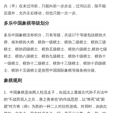
兵（卒）在未过河前，只能向前一步步走，过河以后，除不能
后退外，允许左右移动，但也只能一次一步。
多乐中国象棋等级划分
多乐中国象棋没有积分，只有等级，共设17个等级包括棋协大
师、候补棋协大师、棋协一级棋士、棋协二级棋士、棋协三级
棋士、棋协四级棋士、棋协五级棋士、棋协六级棋士,棋协七级
棋士、棋协八级棋士、棋协九级棋士、棋协十级棋士、棋协十
一级棋士、棋协十二级棋士、棋协十三级棋士、棋协十四级棋
士、棋协十五级棋士是按照中国国际象棋等级条例分级。
象棋规则
1、中国象棋是由两人轮流走子，在战法上遵循古代孙子兵法中
的“不战而屈人之兵，善之善者也”的作战思想，以“将死”或“困
毙”对方将（帅）为胜的一种二人对抗性游戏。对局时，由执红