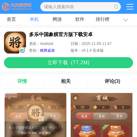
首页
单机
网游
软件
排行榜
专题
文章
多乐中国象棋官方版下载安卓
系统：
Android
日期：
2025-11-05 11:47
类别：
棋牌桌游
版本：
v5.1.4 安卓版
立即下
载
(77.2M)
详情
相关
评论
(3)