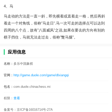
4、马
马走动的方法是一直一斜，即先横着或直着走一格，然后再斜
着走一个对角线，俗称"马走日".马一次可走的选择点可以达到
四周的八个点，故有"八面威风"之说.如果在要去的方向有别的
棋子挡住，马就无法走过去，俗称"蹩马腿"。
应用信息
名称：
多乐中国象棋
官网：
http://game.duole.com/game/dlxiangqi
包名：
com.duole.chinachess.mi
权限：
查看
备案号：
京ICP备16016714号-27A