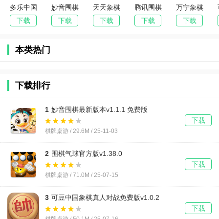
多乐中国
妙音围棋
天天象棋
腾讯围棋
万宁象棋
象棋官方
最新版本
真人对战
(野狐)手
大招版
下载
下载
下载
下载
下载
版下载安
免费下载
机版最新
卓
版
本类热门
下载排行
1
妙音围棋最新版本v1.1.1 免费版
下载
棋牌桌游 / 29.6M / 25-11-03
2
围棋气球官方版v1.38.0
下载
棋牌桌游 / 71.0M / 25-07-15
3
可豆中国象棋真人对战免费版v1.0.2
下载