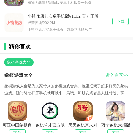
植物大战僵尸割草版安卓手机版是一款像
小镇花店儿安卓手机版v1.0.2 官方正版
下载
经营养成/202.2M
小镇花店儿安卓手机版，兼顾花店经营与
猜你喜欢
象棋游戏大全
象棋游戏大全
进入专区>>
象棋游戏大全是为大家带来的象棋游戏合集。这里汇聚了超多好玩的象棋
游戏。随时随地打开手机就可以来一局哦。和朋友或者是人机对战。享受
不一样的象棋乐趣！象棋游戏怎么分
可豆中国象棋真
象棋笨才官方版
天天象棋真人对
万宁象棋大招版
人对战免费版
v1.0.5
战免费下载
v2.1