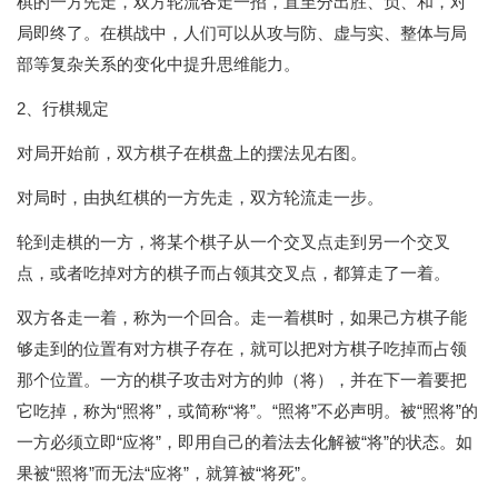
棋的一方先走，双方轮流各走一招，直至分出胜、负、和，对
局即终了。在棋战中，人们可以从攻与防、虚与实、整体与局
部等复杂关系的变化中提升思维能力。
2、行棋规定
对局开始前，双方棋子在棋盘上的摆法见右图。
对局时，由执红棋的一方先走，双方轮流走一步。
轮到走棋的一方，将某个棋子从一个交叉点走到另一个交叉
点，或者吃掉对方的棋子而占领其交叉点，都算走了一着。
双方各走一着，称为一个回合。走一着棋时，如果己方棋子能
够走到的位置有对方棋子存在，就可以把对方棋子吃掉而占领
那个位置。一方的棋子攻击对方的帅（将），并在下一着要把
它吃掉，称为“照将”，或简称“将”。“照将”不必声明。被“照将”的
一方必须立即“应将”，即用自己的着法去化解被“将”的状态。如
果被“照将”而无法“应将”，就算被“将死”。