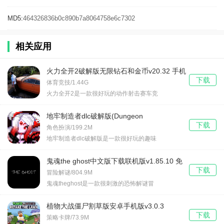
MD5:
464326836b0c890b7a8064758e6c7302
相关应用
火力全开2破解版无限钻石和金币v20.32 手机
下载
版
体育竞技/1.44G
火力全开2是一款很好玩的动作射击赛车竞
地牢制造者dlc破解版(Dungeon
下载
Maker)v1.11.32
角色扮演/199.2M
地牢制造者dlc破解版是一款很好玩的趣味
鬼魂the ghost中文版下载联机版v1.85.10 免
下载
费版
冒险解谜/804.9M
鬼魂theghost是一款很刺激的恐怖解谜冒
植物大战僵尸割草版安卓手机版v3.0.3
下载
策略卡牌/73.9M