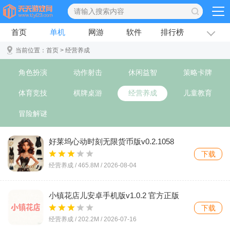
首页
单机
网游
软件
排行榜
专题
文章
当前位置：
首页
> 经营养成
角色扮演
动作射击
休闲益智
策略卡牌
体育竞技
棋牌桌游
经营养成
儿童教育
冒险解谜
好莱坞心动时刻无限货币版v0.2.1058
下载
经营养成 /
465.8M
/
2026-08-04
小镇花店儿安卓手机版v1.0.2 官方正版
下载
经营养成 /
202.2M
/
2026-07-16