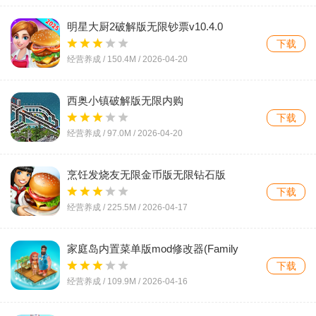
明星大厨2破解版无限钞票v10.4.0
下载
经营养成 /
150.4M
/
2026-04-20
西奥小镇破解版无限内购
(TheoTown)v1.12.65a 手机版
下载
经营养成 /
97.0M
/
2026-04-20
烹饪发烧友无限金币版无限钻石版
(Cooking Fever)v26.2.2 手机版
下载
经营养成 /
225.5M
/
2026-04-17
家庭岛内置菜单版mod修改器(Family
Island)v2026102.0.90561
下载
经营养成 /
109.9M
/
2026-04-16