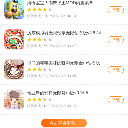
海绵宝宝大闹蟹堡王MOD内置菜单
(SpongeBob - Krusty Cook Off)v5.10.7
下载
经营养成 /
213.5M
/
2026-04-13
房东模拟器无限钞票无限钻石版v2.8.44
下载
经营养成 /
558.5M
/
2026-03-27
可口的咖啡美味的咖啡无限金币钻石版
(Good Coffee)v1.14.4.1 官方正版
下载
经营养成 /
398.5M
/
2026-03-25
瑞亚斯的韵律无限货币版v0.16.5
下载
经营养成 /
182.2M
/
2026-03-12
点击查看更多...