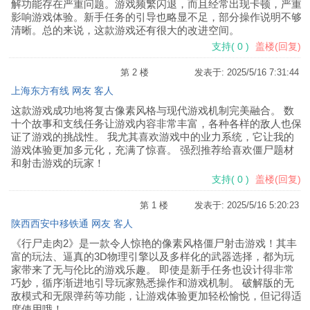
解功能存在严重问题。游戏频繁闪退，而且经常出现卡顿，严重
影响游戏体验。新手任务的引导也略显不足，部分操作说明不够
清晰。总的来说，这款游戏还有很大的改进空间。
支持
(
0
)
盖楼(回复)
第 2 楼
发表于: 2025/5/16 7:31:44
上海东方有线 网友 客人
这款游戏成功地将复古像素风格与现代游戏机制完美融合。 数
十个故事和支线任务让游戏内容非常丰富，各种各样的敌人也保
证了游戏的挑战性。 我尤其喜欢游戏中的业力系统，它让我的
游戏体验更加多元化，充满了惊喜。 强烈推荐给喜欢僵尸题材
和射击游戏的玩家！
支持
(
0
)
盖楼(回复)
第 1 楼
发表于: 2025/5/16 5:20:23
陕西西安中移铁通 网友 客人
《行尸走肉2》是一款令人惊艳的像素风格僵尸射击游戏！其丰
富的玩法、逼真的3D物理引擎以及多样化的武器选择，都为玩
家带来了无与伦比的游戏乐趣。 即使是新手任务也设计得非常
巧妙，循序渐进地引导玩家熟悉操作和游戏机制。 破解版的无
敌模式和无限弹药等功能，让游戏体验更加轻松愉悦，但记得适
度使用哦！