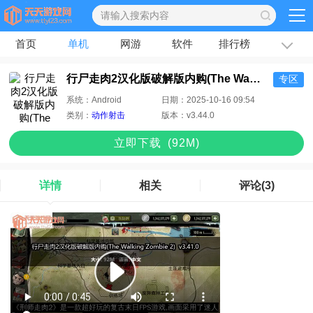
首页
单机
网游
软件
排行榜
专题
文章
行尸走肉2汉化版破解版内购(The Walking Zombie 2)
专区
系统：
Android
日期：
2025-10-16 09:54
类别：
动作射击
版本：
v3.44.0
立即下
载
(92M)
详情
相关
评论
(3)