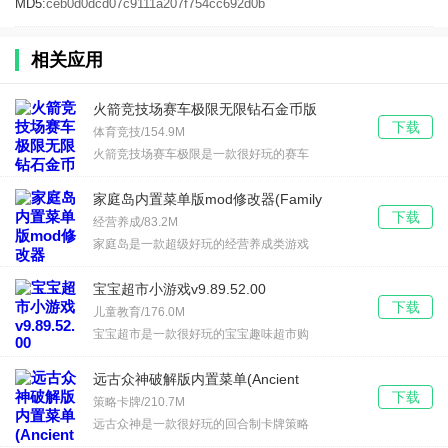
MD5:
ceb0d0dcd07c9111a207f754cc692d0b
相关应用
火箭竞技场赛车极限无限钻石金币版
下载
(R.A.C.E.)v1.4.3
体育竞技/154.9M
火箭竞技场赛车极限是一款很好玩的赛车
家庭岛内置菜单版mod修改器(Family
下载
Island)v2025178.1.82402
经营养成/83.2M
家庭岛是一款超级好玩的经营养成类游戏
宝宝超市小游戏v9.89.52.00
下载
儿童教育/176.0M
宝宝超市是一款很好玩的宝宝趣味超市购
远古众神破解版内置菜单(Ancient
下载
Gods)v1.19.0
策略卡牌/210.7M
远古众神是一款很好玩的回合制卡牌策略