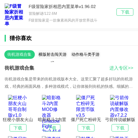
F级冒险家折相思内置菜单v1.96.02
下载
冒险解谜/122.6M
F级冒险家是一款像素画风的开放世界战斗
猜你喜欢
街机游戏合集
横版射击闯关游
动作格斗类手游
戏
街机游戏合集
进入专区>>
街机游戏合集是带来的街机游戏版本大全。这里汇聚了超多好玩的街机游
戏，经典的画面风格，多种游戏模式，让你体验到街机的快感。细腻的操
作，真实的打击感，满足用户的不同
狂梗小朋友火山
暗影格斗2内置
僵尸死亡粉碎无
弓箭传说破解版
哥哥自制版v1.0
MOD修改器
限货币版v3.5
内置修改器
下载
下载
下载
下载
(Shadow Fight
v7.2.2