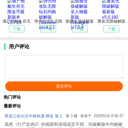
2)v2.41.6
僵尸炮艇生存无
弹壳特攻队无限
骷髅女孩破解版
重装无限破解版
限金币最新版本
钻石内购破解版
全人物最新版
最新版v5.0.160
下载
下载
下载
下载
v1.7.25
(Survivor.io)v4.
(Skullgirls)v7.5.
2.1
4
用户评论
热门评论
最新评论
黑龙江哈尔滨中移铁通 网友 客人
第 3 楼
发表于: 2025/5/16 8:50:37
虽然《行尸走肉2》的画面和游戏设定不错，但破解版中内购破