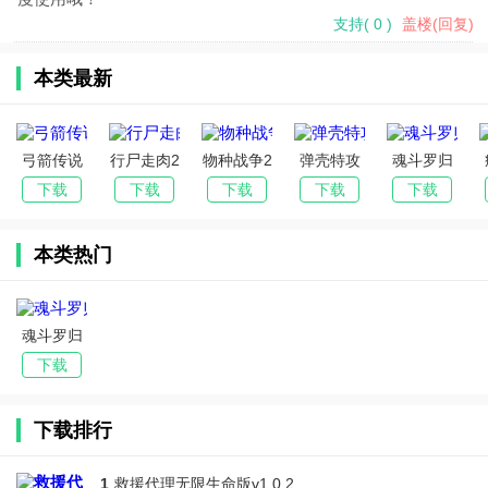
支持
(
0
)
盖楼(回复)
本类最新
弓箭传说
行尸走肉2
物种战争2
弹壳特攻
魂斗罗归
破解版内
汉化版破
启示录内
队无限钻
来最新版
下载
下载
下载
下载
下载
置修改器
解版内购
购MOD菜
石内购破
2025
(The
单(B2B
解版
本类热门
Walking
Apocalyps
(Survivor.i
Zombie 2)
e)
o)
魂斗罗归
来最新版
下载
2025
下载排行
1
救援代理无限生命版v1.0.2