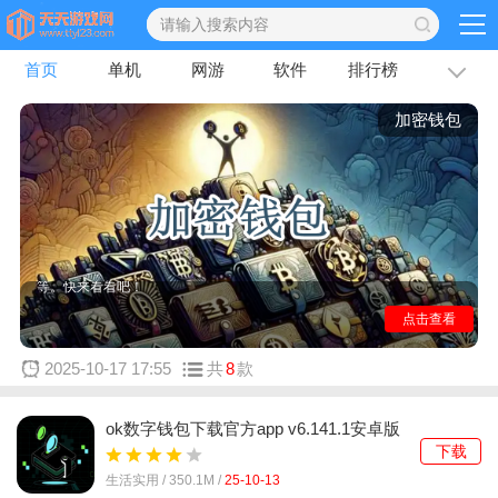
首页
单机
网游
软件
排行榜
专题
文章
加密钱包
加密钱包是为大家带来的加密钱包版本大全。这里汇聚了
很多的数字钱包，比如ok数字钱包app最新版下载安装、
币威钱包app下载安装、okay钱包官方app正版下载安装
等。快来看看吧！
点击查看
2025-10-17 17:55
共
8
款
ok数字钱包下载官方app v6.141.1安卓版
下载
生活实用 /
350.1M
/
25-10-13