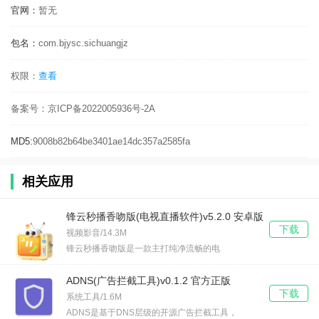
官网：
暂无
包名：
com.bjysc.sichuangjz
权限：
查看
备案号：
京ICP备2022005936号-2A
MD5:
9008b82b64be3401ae14dc357a2585fa
相关应用
锋云秒播香吻版(电视直播软件)v5.2.0 安卓版
下载
视频影音/14.3M
锋云秒播香吻版是一款主打纯净流畅的电
ADNS(广告拦截工具)v0.1.2 官方正版
下载
系统工具/1.6M
ADNS是基于DNS层级的开源广告拦截工具，