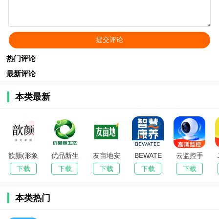
热门评论
最新评论
本类最新
歆颜(形象
优品新生
友亩地安
BEWATE
云监控手
管理AI应
态安卓手
卓手机版
C智慧康
机看家助
下载
下载
下载
下载
下载
用)
机版
养移动服
手安卓手
务系统安
机版
本类热门
卓手机版