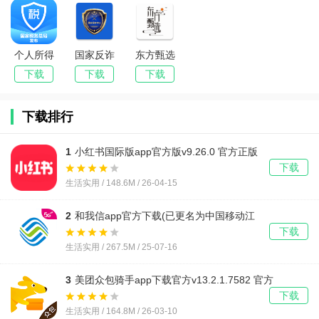
个人所得
国家反诈
东方甄选
税app下
中心最新
官方商城
下载
下载
下载
载2025
版本2025
最新版
下载排行
1
小红书国际版app官方版v9.26.0 官方正版
下载
生活实用 / 148.6M / 26-04-15
2
和我信app官方下载(已更名为中国移动江
西)v9.9.5
下载
生活实用 / 267.5M / 25-07-16
3
美团众包骑手app下载官方v13.2.1.7582 官方
正版
下载
生活实用 / 164.8M / 26-03-10