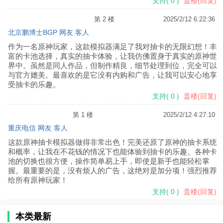
支持
(
0
)
盖楼(回复)
第 2 楼
2025/2/12 6:22:36
北京鹏博士BGP 网友 客人
作为一名原神玩家，这款模拟器满足了我对抽卡的无限幻想！丰
富的卡池选择，真实的抽卡体验，让我仿佛置身于真实的原神世
界中。虽然是同人作品，但制作精良，细节处理到位，完全可以
与官方媲美。最喜欢的是它没有内购和广告，让我可以安心地享
受抽卡的乐趣。
支持
(
0
)
盖楼(回复)
第 1 楼
2025/2/12 4:27:10
重庆电信 网友 客人
这款原神抽卡模拟器做得非常出色！完美还原了原神的抽卡系统
和概率，让我在不花钱的情况下也能体验到抽卡的乐趣。各种卡
池的切换也很方便，操作简单易上手，即使是新手也能轻松掌
握。最重要的是，没有烦人的广告，这绝对是加分项！强烈推荐
给所有原神玩家！
支持
(
0
)
盖楼(回复)
本类最新