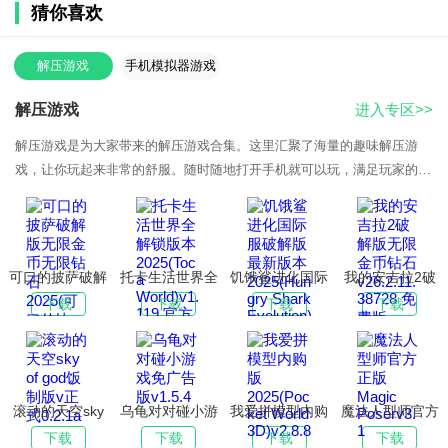
猜你喜欢
解压游戏
手机模拟器游戏
解压游戏
进入专区>>
解压游戏是为大家带来的解压游戏合集。这里汇聚了海量的趣味解压游
戏，让你玩起来非常的舒服。随时随地打开手机就可以玩，满足玩家的各
种需求！解压游戏说明现在人的生活压
可口的披萨破解
托卡生活世界全
饥饿鲨进化国际
我的安吉拉2破
版无限金币无限
解锁版本
服破解版最新版
解版无限金币钻
下载
下载
下载
下载
钻石2025(可口
2025(Toca
本2025(Hungry
石
的比萨)v5.37.2
World)v1.119
Shark
v26.2.11.38728
官方正版
Evolution)v13.9
免费版
.2 官方正版
滚动的天空sky
乌龟对对碰小游
我爱拼模型内购
魔法人型师官方
of god饭制版v
戏免广告版
版2025(Pocket
正版Magic
下载
下载
下载
下载