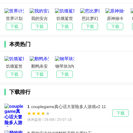
世界计划
我的安吉
饥饿鲨世
芭比梦幻
原神抽卡
日服2025
拉2破解版
界国际服
屋全部解
模拟器无
下载
下载
下载
下载
下载
最新版
无限金币
无限金币
锁版
限原石
钻石
钻石版
2025(Bar
(Silly
(
本类热门
(Hungry
bie
Wisher)
Shark
Dreamho
World)
use
Adventure
饥饿鲨世
鹅鸭杀安
钢琴块3内
s)
界国际服
卓版下载
置作弊菜
下载
下载
下载
无限金币
官方版
单下载中
钻石版
(goose
文(Magic
下载排行
(Hungry
goose
Tiles 3)
Shark
duck)
World)
1
couplegame真心话大冒险多人游戏v2.11
下载
休闲益智 / 29.6M / 25-07-16