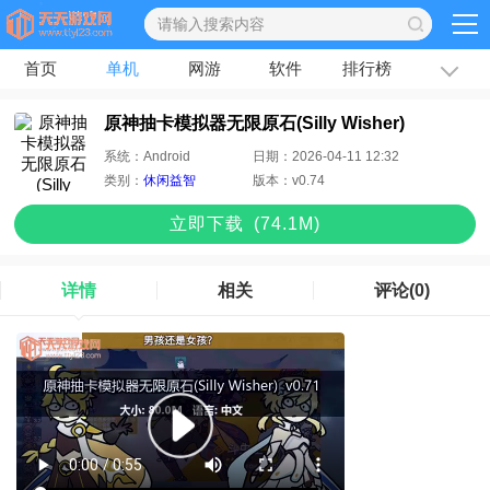
首页
单机
网游
软件
排行榜
专题
文章
原神抽卡模拟器无限原石(Silly Wisher)
系统：
Android
日期：
2026-04-11 12:32
类别：
休闲益智
版本：
v0.74
立即下
载
(74.1M)
详情
相关
评论
(0)