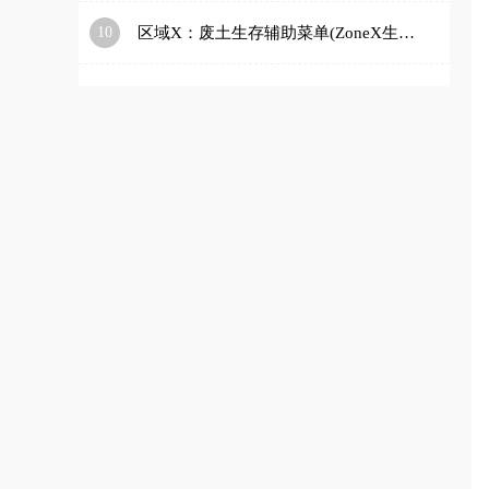
10
区域X：废土生存辅助菜单(ZoneX生存游戏)v1.1.2 官方正版