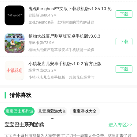
鬼魂the ghost中文版下载联机版v1.85.10 免
下载
费版
冒险解谜/804.9M
鬼魂theghost是一款很刺激的恐怖解谜冒
植物大战僵尸割草版安卓手机版v3.0.3
下载
策略卡牌/73.9M
植物大战僵尸割草版安卓手机版是一款像
小镇花店儿安卓手机版v1.0.2 官方正版
下载
经营养成/202.2M
小镇花店儿安卓手机版，兼顾花店经营与
猜你喜欢
宝宝巴士系列游
儿童启蒙游戏合
宝宝游戏大全
戏
集
宝宝巴士系列游戏
进入专区>>
宝宝巴士系列游戏是为大家带来了宝宝巴士游戏大全免费。这里汇聚了超