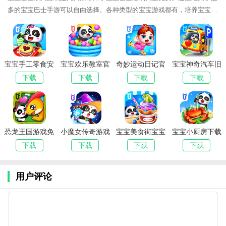
多的宝宝巴士手游可以自由选择。各种类型的宝宝游戏都有，培养宝宝的
各种能力，满足用户的需求！宝宝巴
宝宝手工零食安
宝宝欢乐教室官
奇妙运动日记官
宝宝神奇汽车旧
卓手机版
方版
方版
版本下载
下载
下载
下载
下载
v9.89.59.90
v9.89.00.00
v9.89.00.00
v9.89.99.00
恐龙王国游戏免
小魔女传奇游戏
宝宝美食街宝宝
宝宝小厨房下载
费版
官方最新版
巴士
炒菜
下载
下载
下载
下载
v9.88.00.00
v9.88.00.01
v9.89.00.01
v9.89.99.00
用户评论