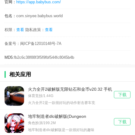
官网：
https://app.babybus.com/
包名：
com.sinyee.babybus.world
权限：
查看
隐私政策：
查看
备案号：
闽ICP备12010148号-7A
MD5:
fb2c6c38f88f3f5f9fbf544fc8045b4b
相关应用
火力全开2破解版无限钻石和金币v20.32 手机
下载
版
体育竞技/1.44G
火力全开2是一款很好玩的动作射击赛车竞
地牢制造者dlc破解版(Dungeon
下载
Maker)v1.11.32
角色扮演/199.2M
地牢制造者dlc破解版是一款很好玩的趣味