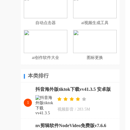
自动点击器
ai视频生成工具
ai创作软件大全
图标更换
本类排行
抖音海外版tiktok下载vv41.3.5 安卓版
1
视频影音
/
283.5M
nv剪辑软件NodeVideo免费版v7.6.6