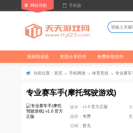
网站导航
手机版
漫画阅读器
资源分享软件
免费听歌软件
当前位置：
→
→
→ 专业赛车手
首页
手机网游
体育竞技
专业赛车手(摩托驾驶游戏)
版本：
v1.0 官方正版
大
授权：
免费
更
官网：
暂无