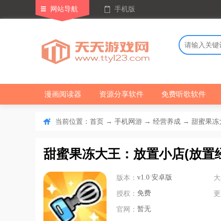
网站导航
手机版
漫画阅读器
资源分享软件
免费听歌软件
当前位置：
→
→
→ 甜蜜果冻大
首页
手机网游
经营养成
甜蜜果冻大王：放置小店(放置
版本：
v1.0 安卓版
大
授权：
免费
更
官网：
暂无