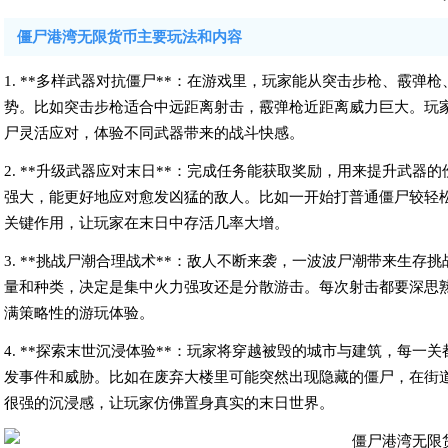
僵尸港湾无限货币主要玩法和内容
1. **多样武器对抗僵尸**：在游戏里，玩家能从突击步枪、霰
势。比如突击步枪适合中远距离射击，霰弹枪近距离威力巨大。玩
尸灵活应对，体验不同武器带来的战斗快感。
2. **升级武器应对末日**：完成任务能获取奖励，用来提升武
强大，能更好地应对愈发凶猛的敌人。比如一开始打普通僵尸较轻
关键作用，让玩家在末日中存活几率大增。
3. **挑战尸潮合理战术**：敌人不断来袭，一波波尸潮带来生
量和种类，决定是集中火力强攻还是分散游击。每次射击都要深思
满策略性的游玩体验。
4. **探索末世沉浸体验**：玩家将穿越被毁的城市与建筑，每
发事件和威胁。比如在废弃大楼里可能突然出现隐藏的僵尸，在街
很强的沉浸感，让玩家仿佛置身真实的末日世界。