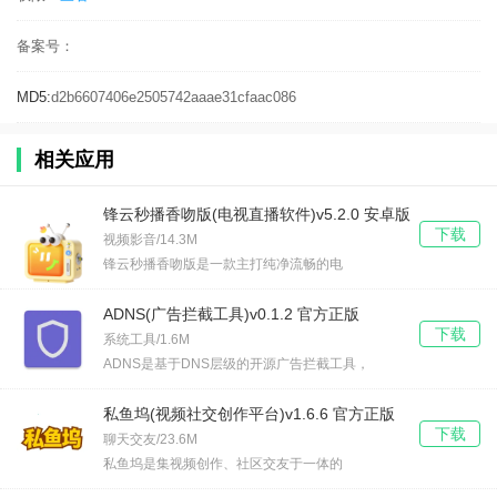
备案号：
MD5:
d2b6607406e2505742aaae31cfaac086
相关应用
锋云秒播香吻版(电视直播软件)v5.2.0 安卓版
下载
视频影音/14.3M
锋云秒播香吻版是一款主打纯净流畅的电
ADNS(广告拦截工具)v0.1.2 官方正版
下载
系统工具/1.6M
ADNS是基于DNS层级的开源广告拦截工具，
私鱼坞(视频社交创作平台)v1.6.6 官方正版
下载
聊天交友/23.6M
私鱼坞是集视频创作、社区交友于一体的