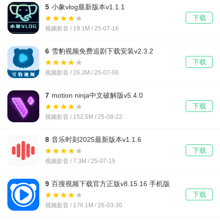
5
小象vlog最新版本v1.1.1
下载
视频影音 / 19.1M / 25-07-16
6
雪豹视频免费追剧下载安装v2.3.2
下载
视频影音 / 26.3M / 25-07-06
7
motion ninja中文破解版v5.4.0
下载
视频影音 / 152.5M / 25-08-22
8
音乐时刻2025最新版本v1.1.6
下载
视频影音 / 7.3M / 25-07-15
9
百搜视频下载官方正版v8.15.16 手机版
下载
视频影音 / 176.1M / 26-03-30