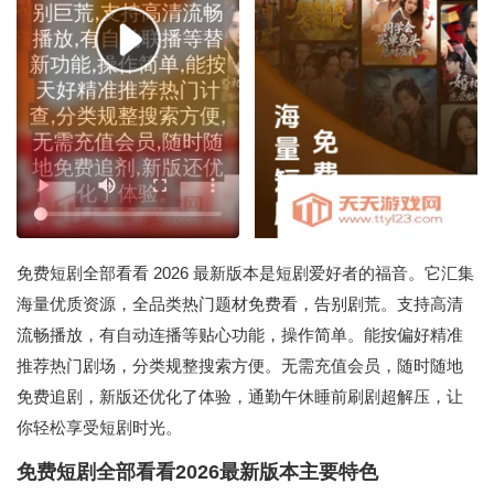
免费短剧全部看看 2026 最新版本是短剧爱好者的福音。它汇集
海量优质资源，全品类热门题材免费看，告别剧荒。支持高清
流畅播放，有自动连播等贴心功能，操作简单。能按偏好精准
推荐热门剧场，分类规整搜索方便。无需充值会员，随时随地
免费追剧，新版还优化了体验，通勤午休睡前刷剧超解压，让
你轻松享受短剧时光。
免费短剧全部看看2026最新版本主要特色