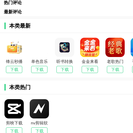
热门评论
最新评论
本类最新
锋云秒播
单色音乐
听书转换
金金来看
老歌热门
香吻版(电
(音乐播放
器(文本转
软件(短剧
精选(音乐
下载
下载
下载
下载
下载
视直播软
软件)
有声书软
观看平台)
播放工具)
件)
件)
本类热门
剪映下载
nv剪辑软
最新版
件
下载
下载