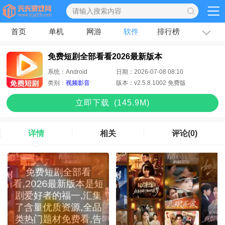
首页
单机
网游
软件
排行榜
专题
文章
免费短剧全部看看2026最新版本
系统：
Android
日期：
2026-07-08 08:10
类别：
视频影音
版本：
v2.5.8.1002 免费版
立即下
载
(145.9M)
详情
相关
评论
(0)