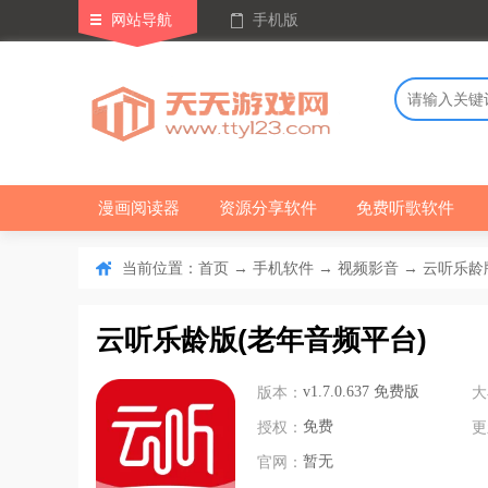
网站导航
手机版
漫画阅读器
资源分享软件
免费听歌软件
当前位置：
→
→
→ 云听乐龄版(
首页
手机软件
视频影音
云听乐龄版(老年音频平台)
版本：
v1.7.0.637 免费版
大
授权：
免费
更
官网：
暂无