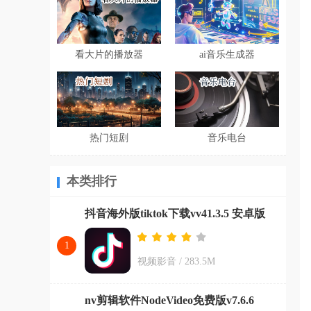
看大片的播放器
ai音乐生成器
热门短剧
音乐电台
本类排行
抖音海外版tiktok下载vv41.3.5 安卓版
1
视频影音
/
283.5M
nv剪辑软件NodeVideo免费版v7.6.6