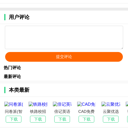
用户评论
热门评论
最新评论
本类最新
问卷派(智
铁路校招
倍记英语
CAD免费
云聚优选
能问卷调
真题库(铁
2026官方
看图师安
集2026官
下载
下载
下载
下载
下载
研)
路招聘备
最新版本
卓手机版
方最新版