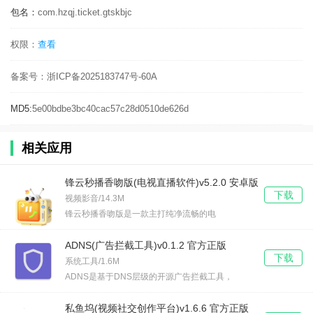
包名：
com.hzqj.ticket.gtskbjc
权限：
查看
备案号：
浙ICP备2025183747号-60A
MD5:
5e00bdbe3bc40cac57c28d0510de626d
相关应用
锋云秒播香吻版(电视直播软件)v5.2.0 安卓版
下载
视频影音/14.3M
锋云秒播香吻版是一款主打纯净流畅的电
ADNS(广告拦截工具)v0.1.2 官方正版
下载
系统工具/1.6M
ADNS是基于DNS层级的开源广告拦截工具，
私鱼坞(视频社交创作平台)v1.6.6 官方正版