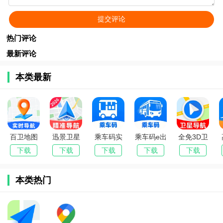
热门评论
最新评论
本类最新
百卫地图
迅景卫星
乘车码实
乘车码e出
全免3D卫
导航2026
畅行导航
时通2026
行(出行服
星地图安
下载
下载
下载
下载
下载
官方最新
(卫星导航
官方最新
务APP)
卓手机版
版本
工具)
版本
本类热门