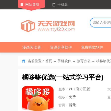
网站导航
手机版
漫画阅读器
资源分享软件
免费听歌软件
当前位置：
→
→
→ 橘哆哆优选
首页
手机软件
教育办公
橘哆哆优选(一站式学习平台)
版本：
v1.1 官方正版
大
授权：
免费
更
官网：
暂无