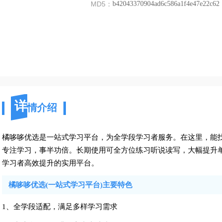
MD5：
b42043370904ad6c586a1f4e47e22c62
详
情介绍
橘哆哆优选是一站式学习平台，为全学段学习者服务。在这里，能
专注学习，事半功倍。长期使用可全方位练习听说读写，大幅提升
学习者高效提升的实用平台。
橘哆哆优选(一站式学习平台)主要特色
1、全学段适配，满足多样学习需求