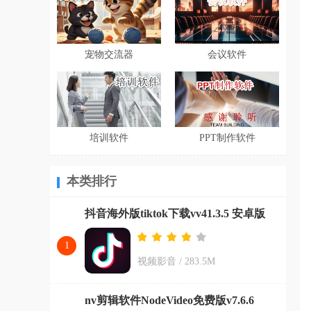
宠物交流器
会议软件
培训软件
PPT制作软件
本类排行
抖音海外版tiktok下载vv41.3.5 安卓版
1
视频影音
/
283.5M
nv剪辑软件NodeVideo免费版v7.6.6