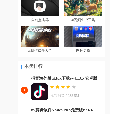
自动点击器
ai视频生成工具
ai创作软件大全
图标更换
本类排行
抖音海外版tiktok下载vv41.3.5 安卓版
1
视频影音
/
283.5M
nv剪辑软件NodeVideo免费版v7.6.6