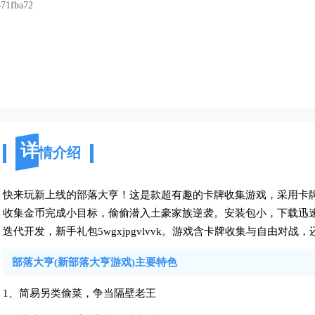
71fba72
详
情介绍
快来玩新上线的部落大亨！这是款超有趣的卡牌收集游戏，采用卡
收集金币完成小目标，偷偷潜入土豪家族逆袭。安装包小，下载迅速
迭代开发，新手礼包5wgxjpgvlvvk。游戏含卡牌收集与自由对
部落大亨(新部落大亨游戏)主要特色
1、简易另类偷菜，争当隔壁老王