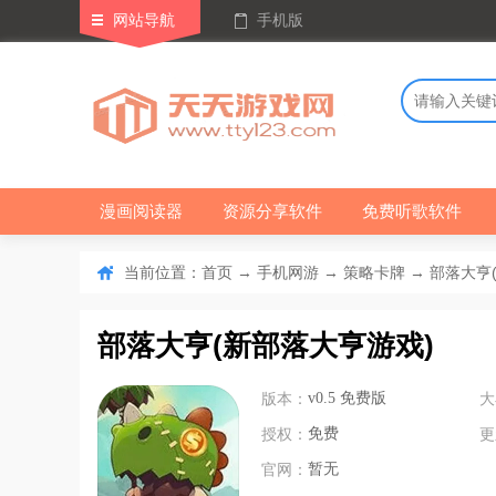
网站导航
手机版
漫画阅读器
资源分享软件
免费听歌软件
当前位置：
→
→
→ 部落大亨(
首页
手机网游
策略卡牌
部落大亨(新部落大亨游戏)
版本：
v0.5 免费版
大
授权：
免费
更
官网：
暂无