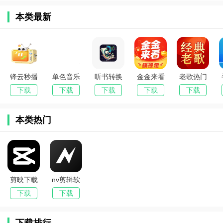
本类最新
锋云秒播
单色音乐
听书转换
金金来看
老歌热门
香吻版(电
(音乐播放
器(文本转
软件(短剧
精选(音乐
下载
下载
下载
下载
下载
视直播软
软件)
有声书软
观看平台)
播放工具)
件)
件)
本类热门
剪映下载
nv剪辑软
最新版
件
下载
下载
2025
NodeVide
o免费版