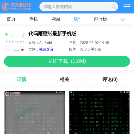
首页
单机
网游
软件
排行榜
专题
文章
代码雨壁纸最新手机版
系统：
Android
日期：
2026-06-02 14:48
类别：
视频影音
版本：
v1.0.0 手机版
立即下
载
(1.8M)
详情
相关
评论
(0)