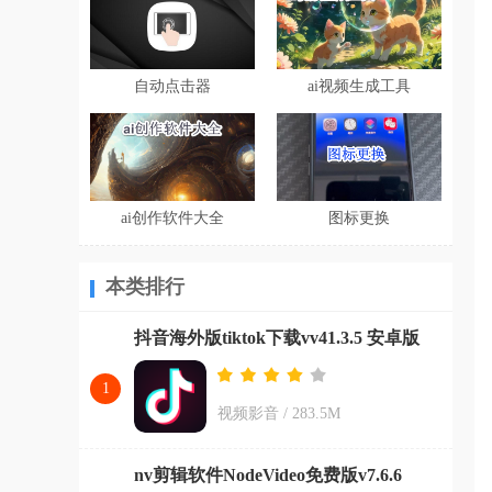
自动点击器
ai视频生成工具
ai创作软件大全
图标更换
本类排行
抖音海外版tiktok下载vv41.3.5 安卓版
1
视频影音
/
283.5M
nv剪辑软件NodeVideo免费版v7.6.6