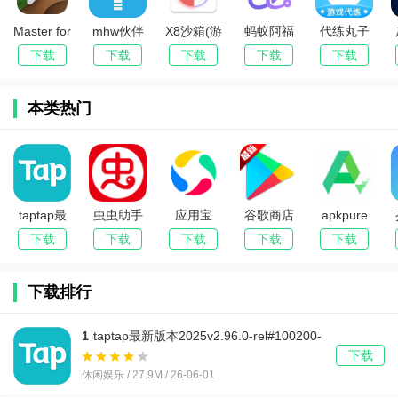
Master for
mhw伙伴
X8沙箱(游
蚂蚁阿福
代练丸子
Minecraft
助手2026
戏辅助多
安卓版手
最新手机
下载
下载
下载
下载
下载
PE(我的世
最新版本
开)
机版
版
界模组工
本类热门
具)
taptap最
虫虫助手
应用宝
谷歌商店
apkpure
新版本
2025最新
app官方
下载安装
安卓下载
下载
下载
下载
下载
下载
2025
版游戏
下载
2025最新
2025最新
版(Google
版本
下载排行
Play 商店)
1
taptap最新版本2025v2.96.0-rel#100200-
mkt#100300-rel#100000-rel#100100-
下载
mkt#100100-rel#100200-mkt#100100 手机版
休闲娱乐 / 27.9M / 26-06-01