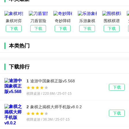
象棋对弈
刀盾冒险
奇妙障碍
乐游象棋
围棋棋谱
高手进阶
2026最新
大闯关
2026最新
(围棋打谱
下载
下载
下载
下载
下载
2026最新
版本
2026最新
版本
复盘工具)
版本
版本
本类热门
下载排行
1
途游中国象棋正版v5.568
下载
棋牌桌游 / 220.6M / 25-07-15
2
象棋之揭棋大师手机版v8.0.2
下载
棋牌桌游 / 36.3M / 25-07-15