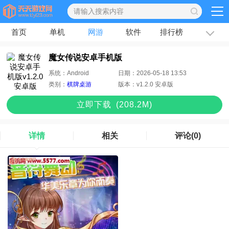
首页
单机
网游
软件
排行榜
专题
文章
魔女传说安卓手机版
系统：
Android
日期：
2026-05-18 13:53
类别：
棋牌桌游
版本：
v1.2.0 安卓版
立即下
载
(208.2M)
详情
相关
评论
(0)