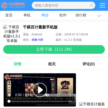
首页
单机
网游
软件
排行榜
专题
文章
千棋百计最新手机版
系统：
Android
日期：
2026-07-07 09:49
类别：
策略卡牌
版本：
v1.3.1 安卓版
立即下
载
(111.2M)
详情
相关
评论
(0)