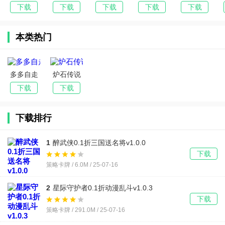
师2026最
精灵远程
免广告安
2026最新
陆闯关最
下载
下载
下载
下载
下载
新版本
(监控守护
卓手机版
版本
新手机版
家人宠物)
本类热门
多多自走
炉石传说
棋国际服
国际服官
下载
下载
最新版
方手机版
(Auto
下载排行
Chess)
1
醉武侠0.1折三国送名将v1.0.0
下载
策略卡牌 / 6.0M / 25-07-16
2
星际守护者0.1折动漫乱斗v1.0.3
下载
策略卡牌 / 291.0M / 25-07-16