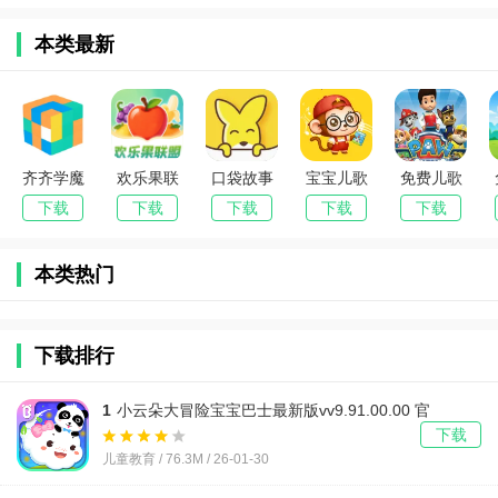
本类最新
齐齐学魔
欢乐果联
口袋故事
宝宝儿歌
免费儿歌
方(魔方学
盟(水果主
(儿童故事
2026最新
故事动画
下载
下载
下载
下载
下载
习应用)
题学习工
平台)
版本
片2026官
具)
方最新版
本类热门
本
下载排行
1
小云朵大冒险宝宝巴士最新版vv9.91.00.00 官
方正版
下载
儿童教育 / 76.3M / 26-01-30