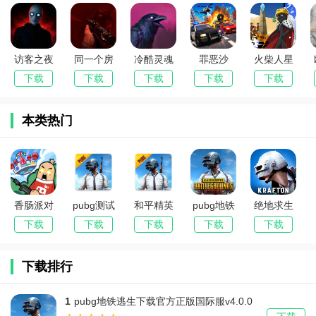
访客之夜
同一个房
冷酷灵魂
罪恶沙
火柴人星
最新手机
间同一天
GrimSoul
盒：帮派
际战争
下载
下载
下载
下载
下载
版
高级版(恐
最新手机
大战(开放
2026官方
怖射击游
版
世界犯罪
最新版本
本类热门
戏)
游戏)
香肠派对
pubg测试
和平精英
pubg地铁
绝地求生
国际版
服下载官
国际服体
逃生下载
未来之役
下载
下载
下载
下载
下载
2025最新
方正版
验服最新
官方正版
下载安装
版本
2025
版本
国际服
最新版本
下载排行
(Sausage
(NEW
Man)
STATE
Mobile)
1
pubg地铁逃生下载官方正版国际服v4.0.0