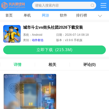
首页
单机
网游
软件
排行榜
专题
文章
城市斗士vs街头社团2026下载安装
系统：
Android
日期：
2026-07-14 08:18
类别：
动作射击
版本：
v3.9.6 手机版
立即下
载
(215.3M)
详情
相关
评论
(0)