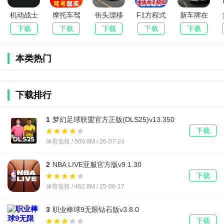
机动战士
摩托车驾
街头漂移
F1方程式
新车牌在
高达驾驶
照驾考通
王(驾驶模
赛车安卓
线下载
下载
下载
下载
下载
下载
员抽象人
(驾考辅助
拟游戏)
手机版
格测试(高
功能)
本类热门
达人格测
试app)
下载排行
1
梦幻足球联盟官方正版(DLS25)v13.350
下载
体育竞技 / 500.8M / 26-07-24
2
NBA LIVE亚服官方版v9.1.30
下载
体育竞技 / 462.8M / 25-06-17
3
职业棒球9无限钻石版v3.8.0
下载