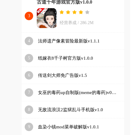
古道千年游戏官方版v1.0.0
3
经营养成
/
286.2M
4
法师遗产像素冒险最新版v1.1.1
5
纸嫁衣8千子树官方版v1.0.0
6
传送剑大师免广告版v1.5
7
女巫的毒药up自制版(meme的毒药)v0.0.1
8
无敌流浪汉2监狱乱斗手机版v1.0
9
血染小镇mod菜单破解版v1.0.1