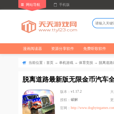
网站导航
手机版
漫画阅读器
资源分享软件
免费听歌软件
当前位置：
→
→
→ 脱离道路最
首页
单机游戏
体育竞技
脱离道路最新版无限金币汽车
版本：
v1.17.2
大
授权：
破解
更
官网：
http://www.dogbytegames.co