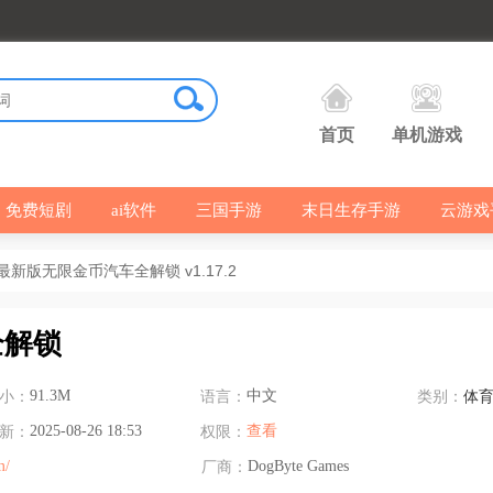
首页
单机游戏
免费短剧
ai软件
三国手游
末日生存手游
云游戏
新版无限金币汽车全解锁 v1.17.2
全解锁
小：
91.3M
语言：
中文
类别：
体
新：
2025-08-26 18:53
权限：
查看
m/
厂商：
DogByte Games