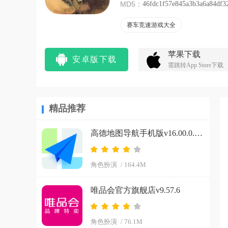
MD5：
46fdc1f57e845a3b3a6a84df3
赛车竞速游戏大全
苹果下载
安卓版下载
需跳转App Store下载
精品推荐
高德地图导航手机版v16.00.0.2027
角色扮演
/ 164.4M
唯品会官方旗舰店v9.57.6
角色扮演
/ 76.1M